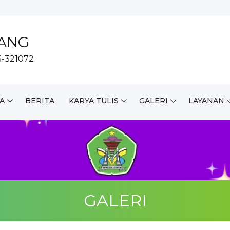
PANG
23-321072
A
BERITA
KARYA TULIS
GALERI
LAYANAN
GALERI