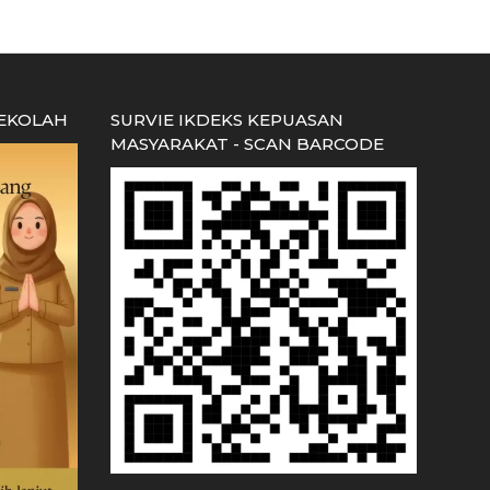
SEKOLAH
SURVIE IKDEKS KEPUASAN
MASYARAKAT - SCAN BARCODE