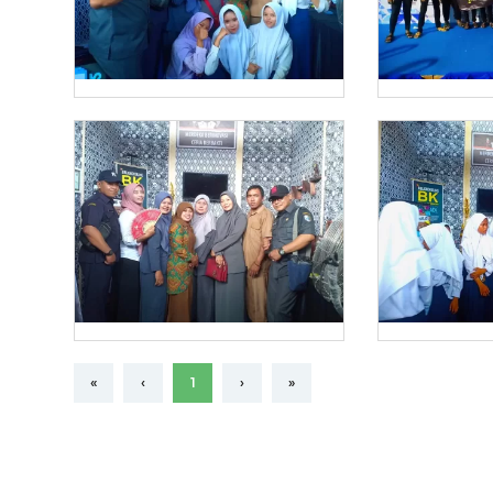
«
‹
1
›
»