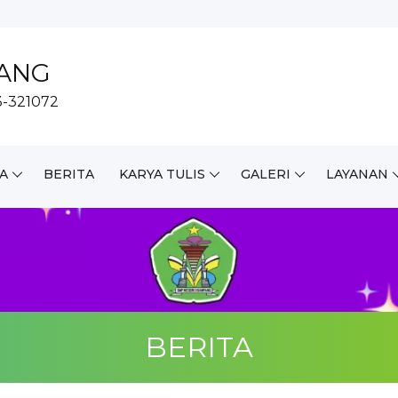
PANG
23-321072
A
BERITA
KARYA TULIS
GALERI
LAYANAN
BERITA